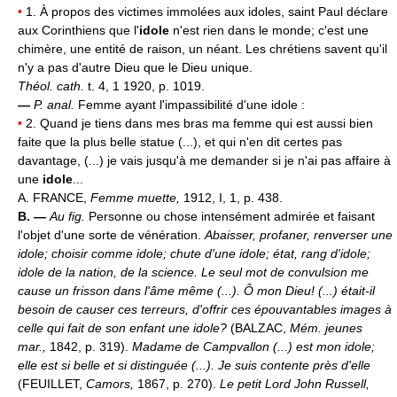
•
1. À propos des victimes immolées aux idoles, saint Paul déclare
aux Corinthiens que l'
idole
n'est rien dans le monde; c'est une
chimère, une entité de raison, un néant. Les chrétiens savent qu'il
n'y a pas d'autre Dieu que le Dieu unique.
Théol. cath.
t. 4, 1 1920, p. 1019.
—
P. anal.
Femme ayant l'impassibilité d'une idole :
•
2. Quand je tiens dans mes bras ma femme qui est aussi bien
faite que la plus belle statue (...), et qui n'en dit certes pas
davantage, (...) je vais jusqu'à me demander si je n'ai pas affaire à
une
idole
...
A. FRANCE,
Femme muette,
1912, I, 1, p. 438.
B. —
Au fig.
Personne ou chose intensément admirée et faisant
l'objet d'une sorte de vénération.
Abaisser, profaner, renverser une
idole; choisir comme idole; chute d'une idole; état, rang d'idole;
idole de la nation, de la science.
Le seul mot de convulsion me
cause un frisson dans l'âme même (...). Ô mon Dieu! (...) était-il
besoin de causer ces terreurs, d'offrir ces épouvantables images à
celle qui fait de son enfant une idole?
(BALZAC,
Mém. jeunes
mar.,
1842, p. 319).
Madame de Campvallon (...) est mon idole;
elle est si belle et si distinguée (...). Je suis contente près d'elle
(FEUILLET,
Camors,
1867, p. 270).
Le petit Lord John Russell,