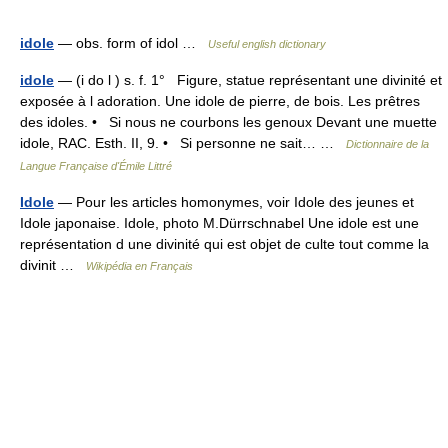
idole
— obs. form of idol …
Useful english dictionary
idole
— (i do l ) s. f. 1° Figure, statue représentant une divinité et
exposée à l adoration. Une idole de pierre, de bois. Les prêtres
des idoles. • Si nous ne courbons les genoux Devant une muette
idole, RAC. Esth. II, 9. • Si personne ne sait… …
Dictionnaire de la
Langue Française d'Émile Littré
Idole
— Pour les articles homonymes, voir Idole des jeunes et
Idole japonaise. Idole, photo M.Dürrschnabel Une idole est une
représentation d une divinité qui est objet de culte tout comme la
divinit …
Wikipédia en Français