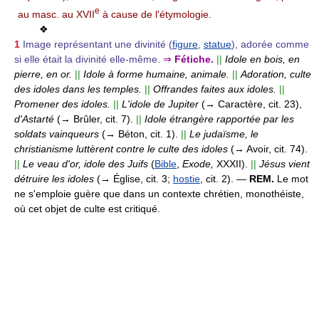
e
au masc. au XVII
à cause de l'étymologie.
❖
1
Image représentant une divinité (
figure
,
statue
), adorée comme
si elle était la divinité elle-même.
⇒
Fétiche.
||
Idole en bois, en
pierre, en or.
||
Idole à forme humaine, animale.
||
Adoration, culte
des idoles dans les temples.
||
Offrandes faites aux idoles.
||
Promener des idoles.
||
L'idole de Jupiter
(→ Caractère, cit. 23),
d'Astarté
(→ Brûler, cit. 7).
||
Idole étrangère rapportée par les
soldats vainqueurs
(→ Béton, cit. 1).
||
Le judaïsme, le
christianisme luttèrent contre le culte des idoles
(→ Avoir, cit. 74).
||
Le veau d'or, idole des Juifs
(
Bible
,
Exode,
XXXII).
||
Jésus vient
détruire les idoles
(→ Église, cit. 3;
hostie
, cit. 2).
—
REM.
Le mot
ne s'emploie guère que dans un contexte chrétien, monothéiste,
où cet objet de culte est critiqué.