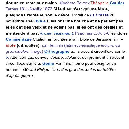
dorure en reste aux mains.
Madame Bovary
Théophile
Gautier
Tarbes 1811-Neuilly 1872
Si le dieu n'est qu'une idole,
plaignons l'idole et non le dévot.
Extrait de
La Presse
20
novembre 1848
Bible
Elles ont une bouche et ne parlent pas,
elles ont des yeux et ne voient pas, elles ont des oreilles et
n'entendent pas.
Ancien Testament
, Psaumes CXV, 5-6
les idoles
Commentaire
Citation empruntée à la « Bible de Jérusalem ». ●
idole
(difficultés)
nom féminin
(latin ecclésiastique
idolum
, du
grec
eidôlon
, image)
Orthographe
Sans accent circonflexe sur le
o
. Attention aux dérivés
idolâtre
,
idolâtrie
, qui prennent un accent
circonflexe sur le
a.
Genre
Féminin, même pour désigner un
homme :
Gérard Philipe
,
l'une des grandes idoles du théâtre
d'après-guerre.