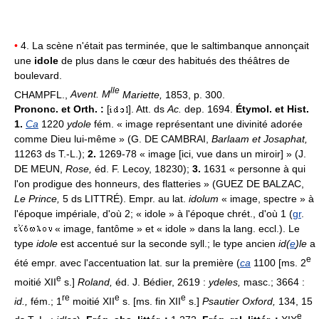
•
4. La scène n'était pas terminée, que le saltimbanque annonçait
une
idole
de plus dans le cœur des habitués des théâtres de
boulevard.
lle
CHAMPFL.,
Avent. M
Mariette,
1853, p. 300.
Prononc. et Orth. :
[
]. Att. ds
Ac.
dep. 1694.
Étymol. et Hist.
1.
Ca
1220
ydole
fém. « image représentant une divinité adorée
comme Dieu lui-même » (G. DE CAMBRAI,
Barlaam et Josaphat,
11263 ds T.-L.);
2.
1269-78 « image [ici, vue dans un miroir] » (J.
DE MEUN,
Rose,
éd. F. Lecoy, 18230);
3.
1631 « personne à qui
l'on prodigue des honneurs, des flatteries » (GUEZ DE BALZAC,
Le Prince,
5 ds LITTRÉ). Empr. au lat.
idolum
« image, spectre » à
l'époque impériale, d'où 2; « idole » à l'époque chrét., d'où 1 (
gr
.
« image, fantôme » et « idole » dans la lang. eccl.). Le
type
idole
est accentué sur la seconde syll.; le type ancien
id(
e
)le
a
e
été empr. avec l'accentuation lat. sur la première (
ca
1100 [ms. 2
e
moitié XII
s.]
Roland,
éd. J. Bédier, 2619 :
ydeles,
masc.; 3664 :
re
e
e
id.,
fém.; 1
moitié XII
s. [ms. fin XII
s.]
Psautier Oxford,
134, 15
e