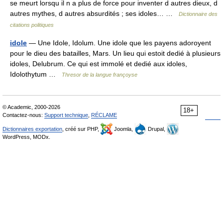
se meurt lorsqu il n a plus de force pour inventer d autres dieux, d
autres mythes, d autres absurdités ; ses idoles… …
Dictionnaire des
citations politiques
idole
— Une Idole, Idolum. Une idole que les payens adoroyent
pour le dieu des batailles, Mars. Un lieu qui estoit dedié à plusieurs
idoles, Delubrum. Ce qui est immolé et dedié aux idoles,
Idolothytum …
Thresor de la langue françoyse
© Academic, 2000-2026
18+
Contactez-nous:
Support technique
,
RÉCLAME
Dictionnaires exportation
, créé sur PHP,
Joomla,
Drupal,
WordPress, MODx.