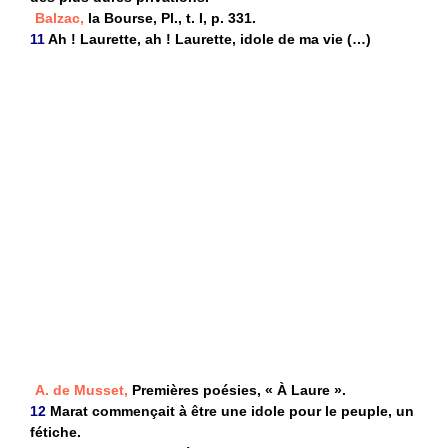
Balzac,
la Bourse, Pl., t. I, p. 331.
11
Ah ! Laurette, ah ! Laurette, idole de ma vie (…)
A. de Musset,
Premières poésies, « À Laure ».
12
Marat commençait à être une idole pour le peuple, un
fétiche.