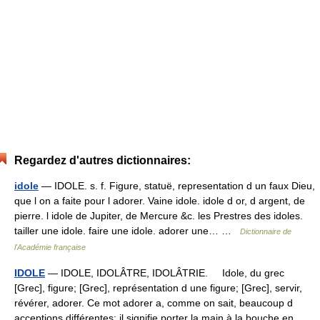
Regardez d'autres dictionnaires:
idole
— IDOLE. s. f. Figure, statuë, representation d un faux Dieu,
que l on a faite pour l adorer. Vaine idole. idole d or, d argent, de
pierre. l idole de Jupiter, de Mercure &c. les Prestres des idoles.
tailler une idole. faire une idole. adorer une… …
Dictionnaire de
l'Académie française
IDOLE
— IDOLE, IDOLÂTRE, IDOLÂTRIE. Idole, du grec
[Grec], figure; [Grec], représentation d une figure; [Grec], servir,
révérer, adorer. Ce mot adorer a, comme on sait, beaucoup d
acceptions différentes: il signifie porter la main à la bouche en… …