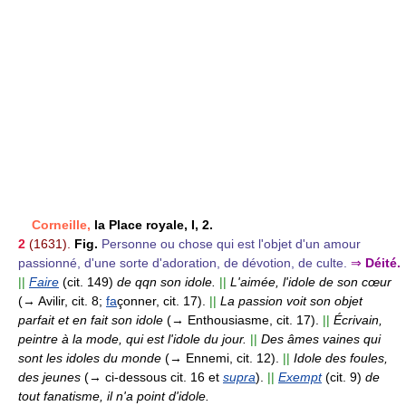
Corneille,
la Place royale, I, 2.
2
(1631).
Fig.
Personne ou chose qui est l'objet d'un amour
passionné, d'une sorte d'adoration, de dévotion, de culte.
⇒
Déité.
||
Faire
(cit. 149)
de qqn son idole.
||
L'aimée, l'idole de son cœur
(→ Avilir, cit. 8;
fa
çonner, cit. 17).
||
La passion voit son objet
parfait et en fait son idole
(→ Enthousiasme, cit. 17).
||
Écrivain,
peintre à la mode, qui est l'idole du jour.
||
Des âmes vaines qui
sont les idoles du monde
(→ Ennemi, cit. 12).
||
Idole des foules,
des jeunes
(→ ci-dessous cit. 16 et
supra
).
||
Exempt
(cit. 9)
de
tout fanatisme, il n'a point d'idole.