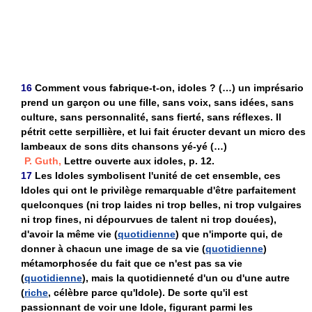
16
Comment vous fabrique-t-on, idoles ? (…) un imprésario
prend un garçon ou une fille, sans voix, sans idées, sans
culture, sans personnalité, sans fierté, sans réflexes. Il
pétrit cette serpillière, et lui fait éructer devant un micro des
lambeaux de sons dits chansons yé-yé (…)
P. Guth,
Lettre ouverte aux idoles, p. 12.
17
Les Idoles symbolisent l'unité de cet ensemble, ces
Idoles qui ont le privilège remarquable d'être parfaitement
quelconques (ni trop laides ni trop belles, ni trop vulgaires
ni trop fines, ni dépourvues de talent ni trop douées),
d'avoir la même vie (
quotidienne
) que n'importe qui, de
donner à chacun une image de sa vie (
quotidienne
)
métamorphosée du fait que ce n'est pas sa vie
(
quotidienne
), mais la quotidienneté d'un ou d'une autre
(
riche
, célèbre parce qu'Idole). De sorte qu'il est
passionnant de voir une Idole, figurant parmi les