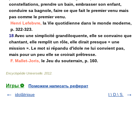
constellations, prendre un bain, embrasser son enfant,
conduire sa bagnole, faire ce que fait le premier venu mais
pas comme le premier venu.
Henri Lefebvre,
la Vie quotidienne dans le monde moderne,
p. 322-323.
18
Avec une simplicité grandiloquente, elle se convainc que
chantant, elle remplit un rôle, elle dirait presque « une
mission ». Le mot si répandu d'idole ne lui convient pas,
mais pour un peu elle se croirait prêtresse.
F. Mallet-Joris,
le Jeu du souterrain, p. 160.
Encyclopédie Universelle
.
2012
.
Игры ⚽
Поможем написать реферат
idolâtrique
I.\ D.\ S.