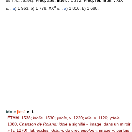
ds T.-L. :
idles
).
Fréq. abs. littér. :
1 272.
Fréq. rel. littér. :
XIX
e
s. :
a
) 1 963, b) 1 778; XX
s. :
a
) 1 816, b) 1 688.
idole
[idɔl]
n. f.
ÉTYM.
1538;
idolle,
1530;
ydole,
v. 1220;
idle,
v. 1120;
ydele,
1080,
Chanson de Roland; idole
a signifié « image, dans un miroir
» (v. 1270); lat. ecclés.
idolum,
du grec
eidôlon
« image »; parfois