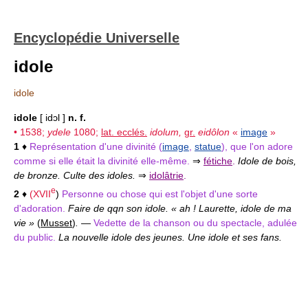
Encyclopédie Universelle
idole
idole
idole
[ idɔl ]
n. f.
• 1538;
ydele
1080;
lat. ecclés.
idolum,
gr.
eidôlon
«
image
»
1
♦
Représentation d'une divinité (
image
,
statue
), que l'on adore
comme si elle était la divinité elle-même.
⇒
fétiche
.
Idole de bois,
de bronze. Culte des idoles.
⇒
idolâtrie
.
e
2
♦
(
XVII
)
Personne ou chose qui est l'objet d'une sorte
d'adoration.
Faire de qqn son idole. « ah ! Laurette, idole de ma
vie »
(
Musset
)
.
—
Vedette de la chanson ou du spectacle, adulée
du public.
La nouvelle idole des jeunes. Une idole et ses fans.