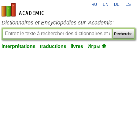
RU
EN
DE
ES
fr-academic.com
Dictionnaires et Encyclopédies sur 'Academic'
Recherche!
interprétations
traductions
livres
Игры ⚽