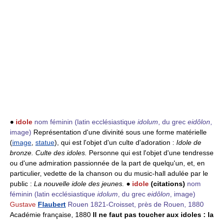
●
idole
nom féminin
(latin ecclésiastique
idolum
, du grec
eidôlon
,
image)
Représentation d'une divinité sous une forme matérielle
(
image
,
statue
), qui est l'objet d'un culte d'adoration :
Idole de
bronze.
Culte des idoles.
Personne qui est l'objet d'une tendresse
ou d'une admiration passionnée de la part de quelqu'un, et, en
particulier, vedette de la chanson ou du music-hall adulée par le
public :
La nouvelle idole des jeunes.
●
idole
(citations)
nom
féminin
(latin ecclésiastique
idolum
, du grec
eidôlon
, image)
Gustave
Flaubert
Rouen 1821-Croisset, près de Rouen, 1880
Académie française, 1880
Il ne faut pas toucher aux idoles : la